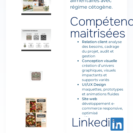
alimentaires avec
régime cétogène.
Compétenc
maitrisées
Relation client
analyse
des besoins, cadrage
du projet, audit et
gestion
Conception visuelle
création d’univers
graphiques, visuels
impactants et
supports variés
UI/UX Design
maquettes, prototypes
et animations fluides
Site web
développement e-
commerce responsive,
optimisé
Linkedin
référencement et
conversion
Communication
digitale
réseaux