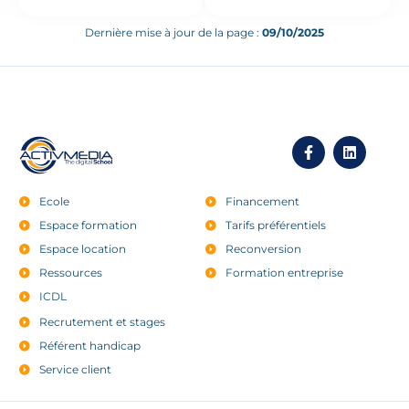
sociaux et campagnes
newsletters
Dernière mise à jour de la page :
09/10/2025
Langages web
intégrations
fonctionnelles
avancées via HTML,
CSS et JavaScript
Ecole
Financement
Espace formation
Tarifs préférentiels
Espace location
Reconversion
Ressources
Formation entreprise
ICDL
Recrutement et stages
Référent handicap
Service client