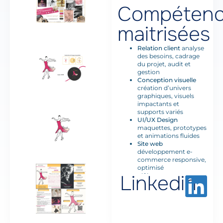
Compétenc
maitrisées
Relation client
analyse
des besoins, cadrage
du projet, audit et
gestion
Conception visuelle
création d’univers
graphiques, visuels
impactants et
supports variés
UI/UX Design
maquettes, prototypes
et animations fluides
Site web
développement e-
commerce responsive,
optimisé
Linkedin
référencement et
conversion
Communication
digitale
réseaux
sociaux et campagnes
newsletters