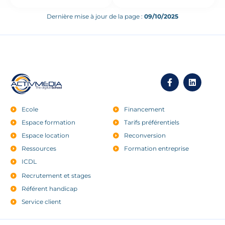
Langages web
intégration
Dernière mise à jour de la page :
fonctionnelle via HTML,
09/10/2025
CSS et JavaScript
Ecole
Financement
Espace formation
Tarifs préférentiels
Espace location
Reconversion
Ressources
Formation entreprise
ICDL
Recrutement et stages
Référent handicap
Service client