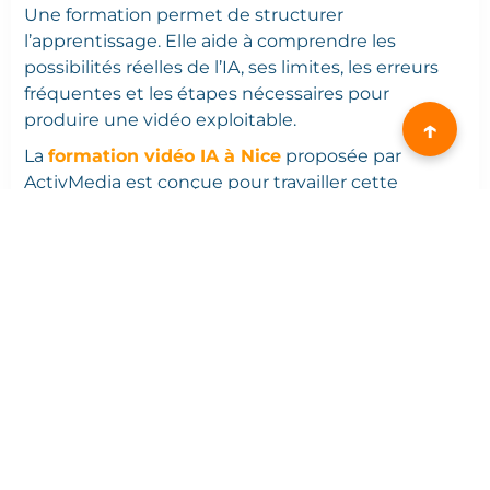
Une formation permet de structurer
l’apprentissage. Elle aide à comprendre les
possibilités réelles de l’IA, ses limites, les erreurs
fréquentes et les étapes nécessaires pour
produire une vidéo exploitable.
↑
La
formation vidéo IA à Nice
proposée par
ActivMedia est conçue pour travailler cette
méthode. Elle permet d’aborder la génération de
vidéos, les prompts vidéo, les formats courts, les
avatars vidéo, l’amélioration du rendu, l’upscaling,
la stylisation et les bases du montage.
Elle s’adresse aux professionnels, indépendants,
entrepreneurs, communicants, formateurs ou
salariés qui souhaitent produire des contenus
vidéo courts pour valoriser une activité, une offre
ou une expertise.
La formation est disponible en présentiel à Nice