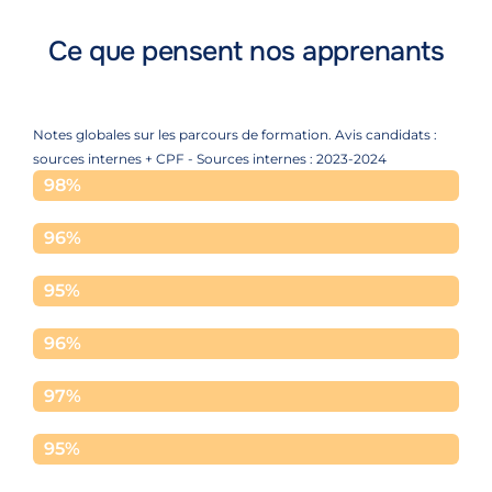
Ce que pensent nos apprenants
Notes globales sur les parcours de formation. Avis candidats :
sources internes + CPF - Sources internes : 2023-2024
Accueil
98%
Formation
96%
Contenu
95%
Equipe
96%
Moyens
97%
Accompagnement
95%