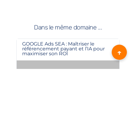
Dans le même domaine ...
GOOGLE Ads SEA : Maîtriser le
IA 
référencement payant et l’IA pour
Aud
↑
maximiser son ROI
lev
Intermédiaire
14h / 2 jours
Attestation
Int