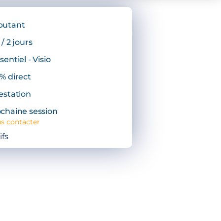
butant
 / 2 jours
sentiel - Visio
% direct
estation
chaine session
s contacter
ifs