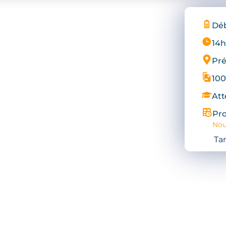
Dé
14h
Pré
100
Att
Pro
Nou
Tar