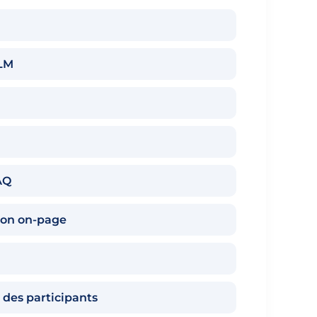
LLM
AQ
ion on-page
s des participants