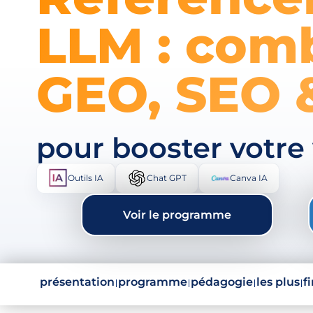
LLM : com
GEO, SEO 
pour booster votre 
Outils IA
Chat GPT
Canva IA
Voir le programme
présentation
programme
pédagogie
les plus
f