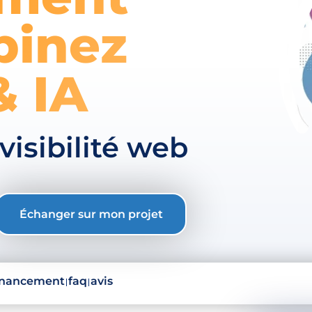
binez
& IA
visibilité web
Échanger sur mon projet
inancement
faq
avis