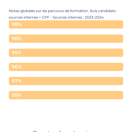
Notes globales sur les parcours de formation. Avis candidats :
sources internes + CPF - Sources internes : 2023-2024
Accueil
98%
Formation
96%
Contenu
95%
Equipe
96%
Moyens
97%
Accompagnement
95%