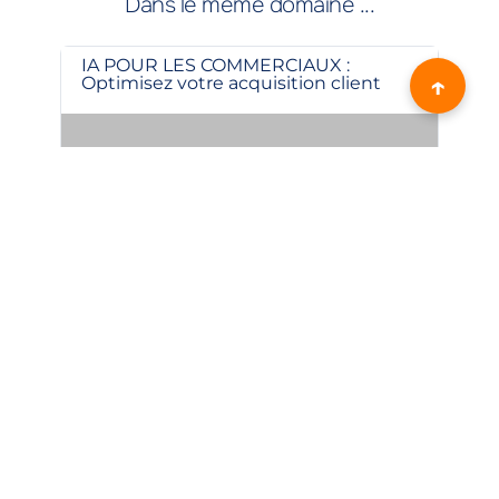
Dans le même domaine ...
IA POUR LES COMMERCIAUX :
IA 
↑
Optimisez votre acquisition client
sim
Débutant
21 h / 3 jours
Attestation
Dé
Dans le même domaine