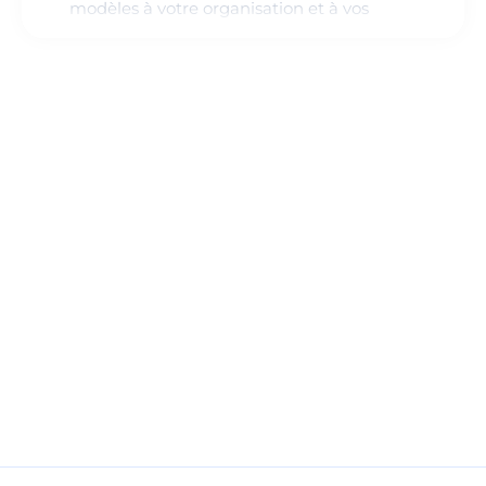
modèles à votre organisation et à vos
responsabilités.
Des usages encadrés :
vous apprenez à
protéger les informations confidentielles et à
conserver une validation humaine
systématique.